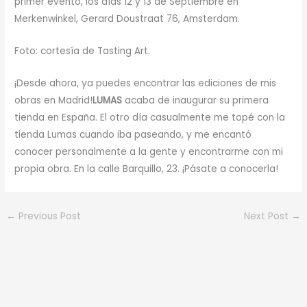
primer evento, los días 12 y 13 de Septiembre en
Merkenwinkel, Gerard Doustraat 76, Amsterdam.
Foto: cortesía de Tasting Art.
¡Desde ahora, ya puedes encontrar las ediciones de mis
obras en Madrid!
LUMAS
acaba de inaugurar su primera
tienda en España. El otro día casualmente me topé con la
tienda Lumas cuando iba paseando, y me encantó
conocer personalmente a la gente y encontrarme con mi
propia obra. En la calle Barquillo, 23. ¡Pásate a conocerla!
←
Previous Post
Next Post
→